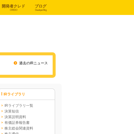
開発者クレド
ブログ
CREDO
Developer Blog
過去のIRニュース
IRライブラリ
IRライブラリ一覧
決算短信
決算説明資料
有価証券報告書
株主総会関連資料