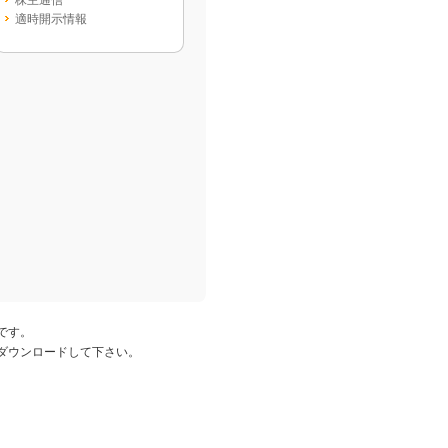
株主通信
適時開示情報
要です。
からダウンロードして下さい。